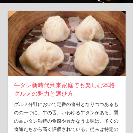
冒
険
が
こ
こ
に！
牛タン新時代到来家庭でも楽しむ本格
グルメの魅力と選び方
グルメ分野において定番の食材となりつつあるも
のの一つに、牛の舌、いわゆる牛タンがある。
質
の高いタン独特の食感や豊かなうま味は、多くの
食通たちから高く評価されている。従来は特定の