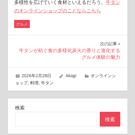
多様性を広げていく食材といえるだろう。
牛タン
のオンラインショップのことならこちら
グルメ
投
次の記事
牛タンが紡ぐ食の多様化炭火の香りと進化する
稿
グルメ体験の魅力
ナ
2026年2月28日
Akagi
オンラインシ
ビ
ョップ
,
料理
,
牛タン
ゲ
ー
検索
シ
検索
ョ