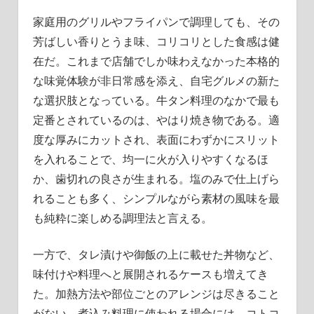
家庭用のグリルやフライパンで調理しても、その
芳ばしい香りとうま味、コリコリとした食感は健
在だ。これまで店舗でしか味わえなかった本格的
な味覚体験が非日常感を添え、自宅グルメの新た
な選択肢となっている。牛タン料理のなかで最も
定番とされているのは、やはり焼き物である。適
度な厚みにカットされ、表面にわずかにスリット
を入れることで、均一に火が入りやすくなるほ
か、歯切れの良さが生まれる。塩のみで仕上げら
れることも多く、シンプルながら素材の風味を最
も純粋に楽しめる調理法と言える。
一方で、タレ漬けや御飯の上に載せた丼物など、
味付けや料理へと展開されるケースも増えてき
た。加熱方法や部位ごとのアレンジは尽きること
がない。煮込み料理に使われる場合には、コトコ