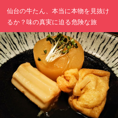
コ
仙台の牛たん、本当に本物を見抜け
ン
テ
るか？味の真実に迫る危険な旅
ン
真
ツ
実
へ
の
味
ス
を
キ
求
ッ
め
て、
プ
仙
台
の
名
物
に
挑
む