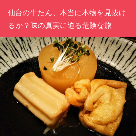
コ
仙台の牛たん、本当に本物を見抜け
ン
テ
るか？味の真実に迫る危険な旅
ン
真
ツ
実
へ
の
味
ス
を
キ
求
ッ
め
て、
プ
仙
台
の
名
物
に
挑
む