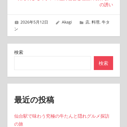
ビ
の誘い
ゲ
2026年5月12日
Akagi
店
,
料理
,
牛タ
ー
ン
シ
ョ
検索
ン
検索
最近の投稿
仙台駅で味わう究極の牛たんと隠れグルメ探訪
の旅