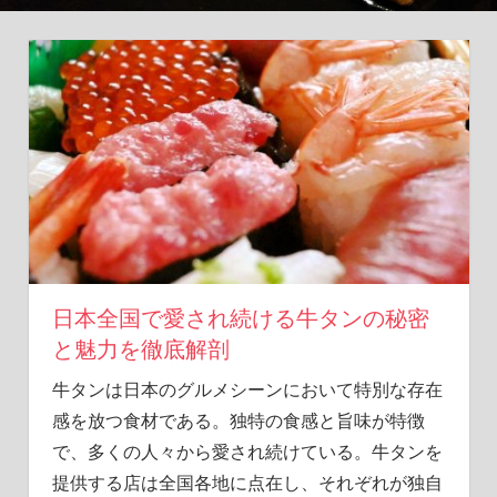
冒
険
が
こ
こ
に！
日本全国で愛され続ける牛タンの秘密
と魅力を徹底解剖
牛タンは日本のグルメシーンにおいて特別な存在
感を放つ食材である。
独特の食感と旨味が特徴
で、多くの人々から愛され続けている。牛タンを
提供する店は全国各地に点在し、それぞれが独自