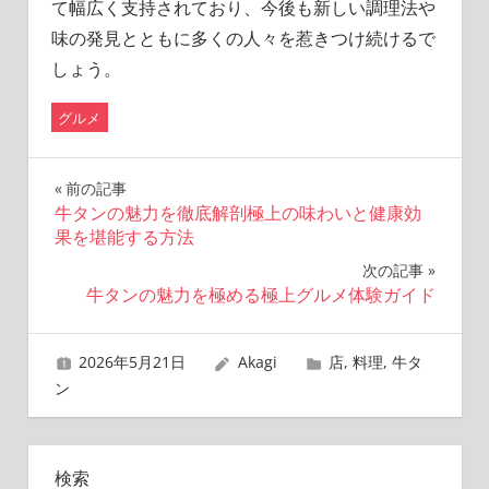
て幅広く支持されており、今後も新しい調理法や
味の発見とともに多くの人々を惹きつけ続けるで
しょう。
グルメ
投
前の記事
牛タンの魅力を徹底解剖極上の味わいと健康効
稿
果を堪能する方法
ナ
次の記事
牛タンの魅力を極める極上グルメ体験ガイド
ビ
ゲ
2026年5月21日
Akagi
店
,
料理
,
牛タ
ン
ー
シ
検索