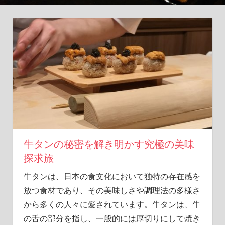
冒
険
が
こ
こ
に！
牛タンの秘密を解き明かす究極の美味
探求旅
牛タンは、日本の食文化において独特の存在感を
放つ食材であり、その美味しさや調理法の多様さ
から多くの人々に愛されています。
牛タンは、牛
の舌の部分を指し、一般的には厚切りにして焼き