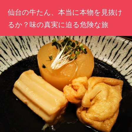
コ
仙台の牛たん、本当に本物を見抜け
ン
テ
るか？味の真実に迫る危険な旅
ン
真
ツ
実
へ
の
味
ス
を
キ
求
ッ
め
て、
プ
仙
台
の
名
物
に
挑
む